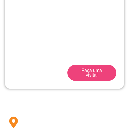
Matrículas
abertas!
No Me Põe na História
vamos muito além de
uma escola tradicional.
Traga seu filho para a
escola que acompanha
seu filho desde o início.
Faça uma
visita!