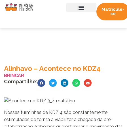
Matricule-
se
Sobre nós
Trabalhe conosco
Alinhavo – Acontece no KDZ4
BRINCAR
Compartilhe:
Nossas turminhas de KDZ 4 são constantemente
estimuladas de forma a viabilizar a chegada da pré-
alfabetização. Sabemos que estimular o movimento das