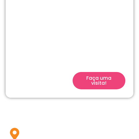
abertas!
No Me Põe na
História vamos muito
além de uma escola
tradicional. Traga seu
filho para a escola
que acompanha seu
filho desde o início.
Faça uma
visita!