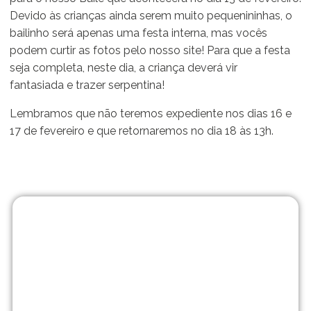
Devido às crianças ainda serem muito pequenininhas, o
bailinho será apenas uma festa interna, mas vocês
podem curtir as fotos pelo nosso site! Para que a festa
seja completa, neste dia, a criança deverá vir
fantasiada e trazer serpentina!
Lembramos que não teremos expediente nos dias 16 e
17 de fevereiro e que retornaremos no dia 18 às 13h.
Matrículas
abertas!
No Me Põe na História
vamos muito além de
uma escola tradicional.