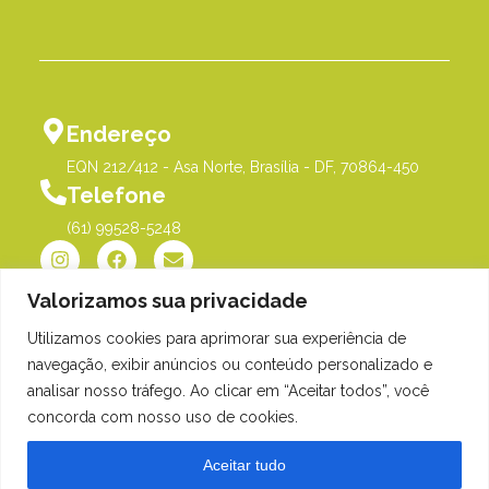
Endereço
EQN 212/412 - Asa Norte, Brasília - DF, 70864-450
Telefone
(61) 99528-5248
Valorizamos sua privacidade
Utilizamos cookies para aprimorar sua experiência de
Política de Privacidade
©Me Põe na História |
navegação, exibir anúncios ou conteúdo personalizado e
Orgulhosamente desenvolvido
analisar nosso tráfego. Ao clicar em “Aceitar todos”, você
por
Gim Digital
concorda com nosso uso de cookies.
Aceitar tudo