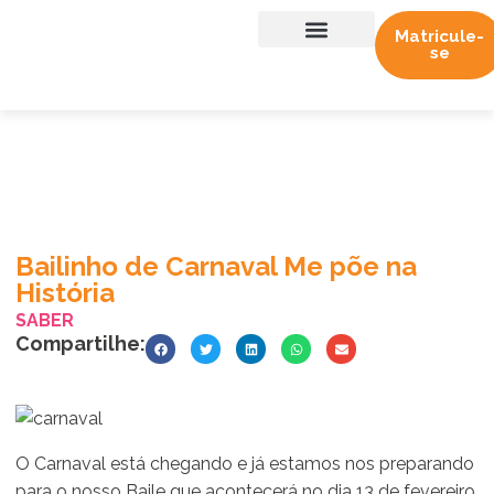
Matricule-
se
Sobre nós
Trabalhe conosco
Bailinho de Carnaval Me põe na
História
SABER
Compartilhe:
O Carnaval está chegando e já estamos nos preparando
para o nosso Baile que acontecerá no dia 13 de fevereiro.