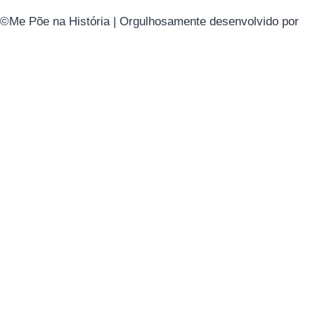
©Me Põe na História | Orgulhosamente desenvolvido por
Gi
Política de Privacidade
Entre em contato
Seu nome
Seu telefone
Qual serviço procura?
Berçário
Educação Infantil