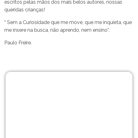
escritos pelas mãos dos mais belos autores, nossas
queridas crianças!
” Sem a Curiosidade que me move, que me inquieta, que
me insere na busca, não aprendo, nem ensino”.
Paulo Freire.
Matrículas
abertas!
No Me Põe na História
vamos muito além de
uma escola tradicional.
Traga seu filho para a
escola que acompanha