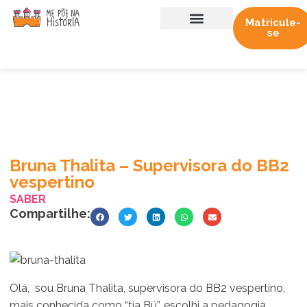
Matricule-
se
Sobre nós
Trabalhe conosco
Bruna Thalita – Supervisora do BB2
vespertino
SABER
Compartilhe:
Olá, sou Bruna Thalita, supervisora do BB2 vespertino,
mais conhecida como “tia Bú”, escolhi a pedagogia