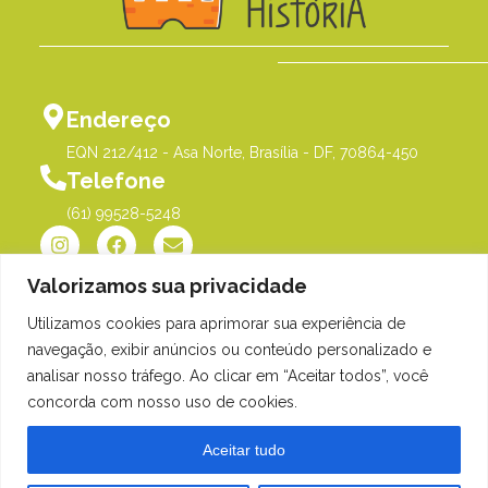
Endereço
EQN 212/412 - Asa Norte, Brasília - DF, 70864-450
Telefone
(61) 99528-5248
Valorizamos sua privacidade
Utilizamos cookies para aprimorar sua experiência de
Política de Privacidade
©Me Põe na História |
navegação, exibir anúncios ou conteúdo personalizado e
Orgulhosamente desenvolvido
analisar nosso tráfego. Ao clicar em “Aceitar todos”, você
por
Gim Digital
concorda com nosso uso de cookies.
Aceitar tudo
Estamos na Asa Norte -
Matrículas