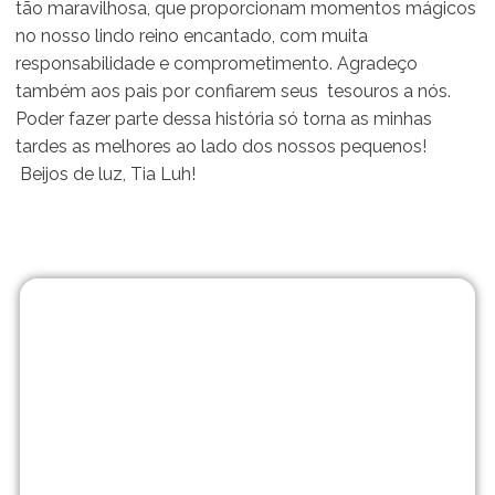
tão maravilhosa, que proporcionam momentos mágicos
no nosso lindo reino encantado, com muita
responsabilidade e comprometimento. Agradeço
também aos pais por confiarem seus tesouros a nós.
Poder fazer parte dessa história só torna as minhas
tardes as melhores ao lado dos nossos pequenos!
Beijos de luz, Tia Luh!
Matrículas
abertas!
No Me Põe na
História vamos muito
além de uma escola
tradicional. Traga seu