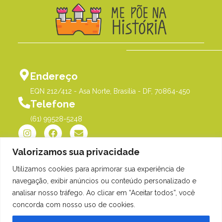
Endereço
EQN 212/412 - Asa Norte, Brasília - DF, 70864-450
Telefone
(61) 99528-5248
Valorizamos sua privacidade
Utilizamos cookies para aprimorar sua experiência de
Política de Privacidade
©Me Põe na História |
navegação, exibir anúncios ou conteúdo personalizado e
Orgulhosamente desenvolvido
analisar nosso tráfego. Ao clicar em “Aceitar todos”, você
por
Gim Digital
concorda com nosso uso de cookies.