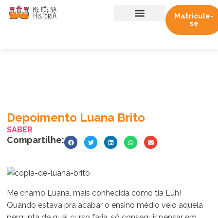
Matricule-
se
Sobre nós
Trabalhe conosco
Depoimento Luana Brito
SABER
Compartilhe:
Me chamo Luana, mais conhecida como tia Luh!
Quando estava pra acabar o ensino médio veio aquela
pergunta de qual curso faria, só conseguir pensar em