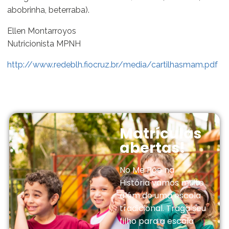
abobrinha, beterraba).
Ellen Montarroyos
Nutricionista MPNH
http://www.redeblh.fiocruz.br/media/cartilhasmam.pdf
Matrículas
abertas!
No Me Põe na
História vamos muito
além de uma escola
tradicional. Traga seu
filho para a escola