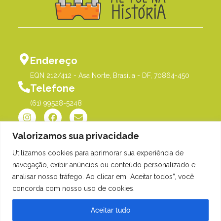
Endereço
EQN 212/412 - Asa Norte, Brasília - DF, 70864-450
Telefone
(61) 99528-5248
Valorizamos sua privacidade
Utilizamos cookies para aprimorar sua experiência de
Política de Privacidade
©Me Põe na História |
navegação, exibir anúncios ou conteúdo personalizado e
Orgulhosamente desenvolvido
analisar nosso tráfego. Ao clicar em “Aceitar todos”, você
por
Gim Digital
concorda com nosso uso de cookies.
Aceitar tudo