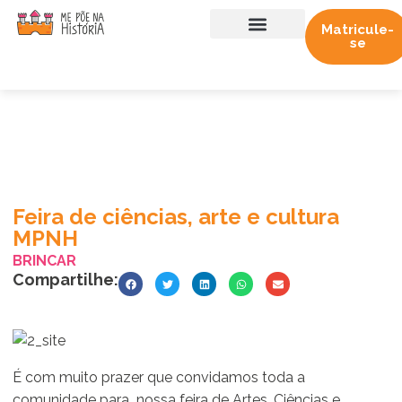
Matricule-
se
Sobre nós
Trabalhe conosco
Feira de ciências, arte e cultura
MPNH
BRINCAR
Compartilhe:
É com muito prazer que convidamos toda a
comunidade para nossa feira de Artes, Ciências e