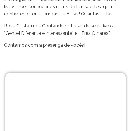
livros, quer conhecer os meus de transportes, quer
conhecer o corpo humano e Bolas! Quantas bolas!
Rose Costa 11h – Contando histórias de seus livros
“Gente! Diferente e interessante” e “Três Olhares”
Contamos com a presença de vocês!
Matrículas
abertas!
No Me Põe na
História vamos muito
além de uma escola
tradicional. Traga seu