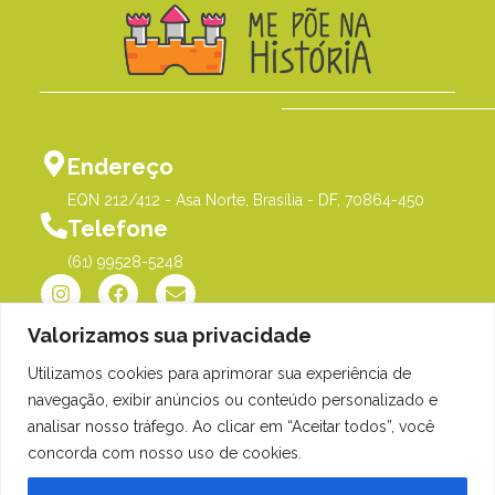
Endereço
EQN 212/412 - Asa Norte, Brasília - DF, 70864-450
Telefone
(61) 99528-5248
Valorizamos sua privacidade
Utilizamos cookies para aprimorar sua experiência de
Política de Privacidade
©Me Põe na História |
navegação, exibir anúncios ou conteúdo personalizado e
Orgulhosamente desenvolvido
analisar nosso tráfego. Ao clicar em “Aceitar todos”, você
por
Gim Digital
concorda com nosso uso de cookies.