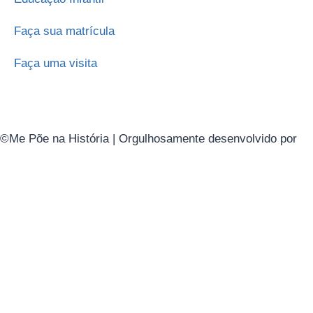
Faça sua matrícula
Faça uma visita
©Me Põe na História | Orgulhosamente desenvolvido por
Gi
Política de Privacidade
Entre em contato
Seu nome