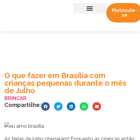
Matricule-
se
Sobre nós
Trabalhe conosco
O que fazer em Brasília com
crianças pequenas durante o mês
de Julho
BRINCAR
Compartilhe:
As férias de julho chegaram! Enquanto as crianças estão