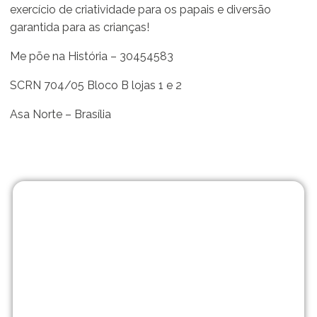
exercício de criatividade para os papais e diversão
garantida para as crianças!
Me põe na História – 30454583
SCRN 704/05 Bloco B lojas 1 e 2
Asa Norte – Brasília
Matrículas
abertas!
No Me Põe na
História vamos muito
além de uma escola
tradicional. Traga seu