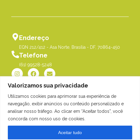
Endereço
EQN 212/412 - Asa Norte, Brasília - DF, 70864-450
Telefone
(61) 99528-5248
Valorizamos sua privacidade
Utilizamos cookies para aprimorar sua experiência de
Política de Privacidade
©Me Põe na História |
navegação, exibir anúncios ou conteúdo personalizado e
Orgulhosamente desenvolvido
analisar nosso tráfego. Ao clicar em “Aceitar todos”, você
por
Gim Digital
concorda com nosso uso de cookies.
Aceitar tudo
Estamos na Asa Norte -