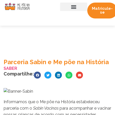
Matricule-
se
Sobre nós
Trabalhe conosco
Parceria Sabin e Me põe na História
SABER
Compartilhe:
Informamos que o Me põe na História estabeleceu
parceria com o
Sabin Vacinas
para acompanhar e vacinar
nossas crianças de acordo com as necessidades