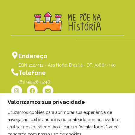
Endereço
EQN 212/412 - Asa Norte, Brasília - DF, 70864-450
Telefone
(61) 99528-5248
Valorizamos sua privacidade
Utilizamos cookies para aprimorar sua experiência de
Política de Privacidade
©Me Põe na História |
navegação, exibir anúncios ou conteúdo personalizado e
Orgulhosamente desenvolvido
analisar nosso tráfego. Ao clicar em “Aceitar todos”, você
por
Gim Digital
concorda com nosso uso de cookies.