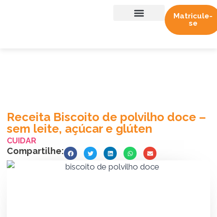
Matricule-
se
Sobre nós
Trabalhe conosco
Receita Biscoito de polvilho doce –
sem leite, açúcar e glúten
CUIDAR
Compartilhe: