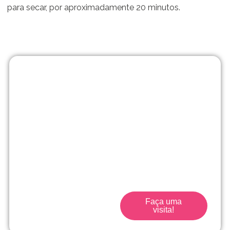
para secar, por aproximadamente 20 minutos.
Matrículas
abertas!
No Me Põe na História
vamos muito além de
uma escola tradicional.
Traga seu filho para a
escola que acompanha
seu filho desde o início.
Faça uma
visita!