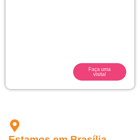
abertas!
No Me Põe na História
vamos muito além de
uma escola tradicional.
Traga seu filho para a
escola que acompanha
seu filho desde o início.
Faça uma
visita!
Estamos em Brasília