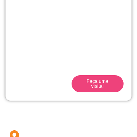
Matrículas
abertas!
No Me Põe na História
vamos muito além de
uma escola tradicional.
Traga seu filho para a
escola que acompanha
seu filho desde o início.
Faça uma
visita!