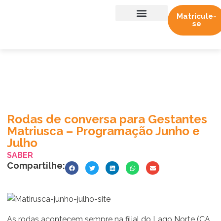
Matricule-
se
Sobre nós
Trabalhe conosco
Rodas de conversa para Gestantes
Matriusca – Programação Junho e
Julho
SABER
Compartilhe:
As rodas acontecem sempre na filial do Lago Norte (CA