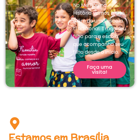
No Me Põe na
História vamos muito
além de uma escola
tradicional. Traga seu
filho para a escola
que acompanha seu
filho desde o início.
Faça uma
visita!
Estamos em Brasília