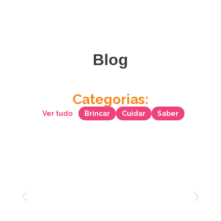
Blog
Categorias:
Ver tudo
Brincar
Cuidar
Saber
Melhores berçários na Asa
Norte: o que considerar antes
de decidir