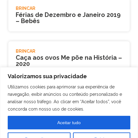
BRINCAR
Férias de Dezembro e Janeiro 2019
– Bebês
BRINCAR
Caça aos ovos Me põe na História –
2020
Valorizamos sua privacidade
Utilizamos cookies para aprimorar sua experiência de
CUIDAR
navegação, exibir anúncios ou conteúdo personalizado e
3 receitas de papinhas diferentes
analisar nosso tráfego. Ao clicar em “Aceitar todos”, você
para fazer para os pequenos
concorda com nosso uso de cookies.
Aceitar tudo
Matrículas
BRINCAR
abertas!