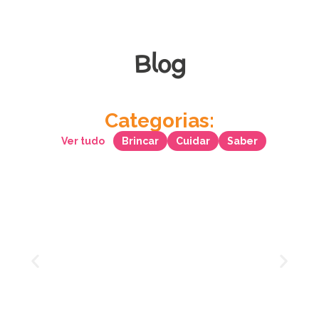
Blog
Categorias:
Ver tudo
Brincar
Cuidar
Saber
Melhores berçários na Asa
Norte: o que considerar antes
de decidir