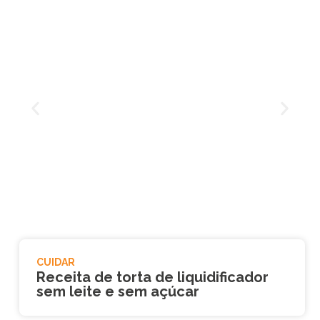
Melhores berçários na Asa
Norte: o que considerar antes
de decidir
CUIDAR
Receita de torta de liquidificador
sem leite e sem açúcar