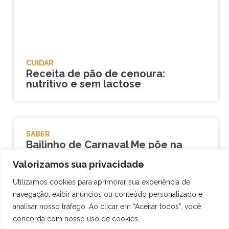
CUIDAR
Receita de pão de cenoura:
nutritivo e sem lactose
SABER
Bailinho de Carnaval Me põe na
História
Valorizamos sua privacidade
Utilizamos cookies para aprimorar sua experiência de
navegação, exibir anúncios ou conteúdo personalizado e
SABER
analisar nosso tráfego. Ao clicar em “Aceitar todos”, você
Black Friday – Super descontos
concorda com nosso uso de cookies.
28/11